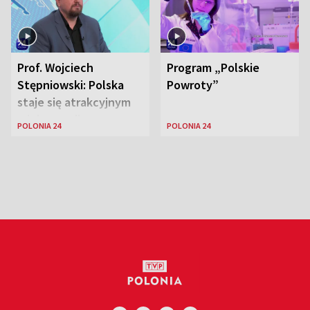
Prof. Wojciech
Program „Polskie
Stępniowski: Polska
Powroty”
staje się atrakcyjnym
miejscem dla
POLONIA 24
POLONIA 24
naukowców