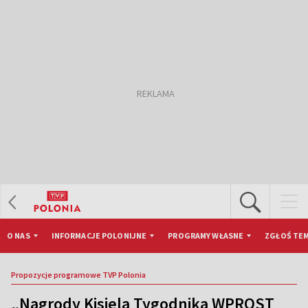
O NAS
INFORMACJE POLONIJNE
PROGRAMY WŁASNE
ZGŁOŚ TEM
Propozycje programowe TVP Polonia
„Nagrody Kisiela Tygodnika WPROST