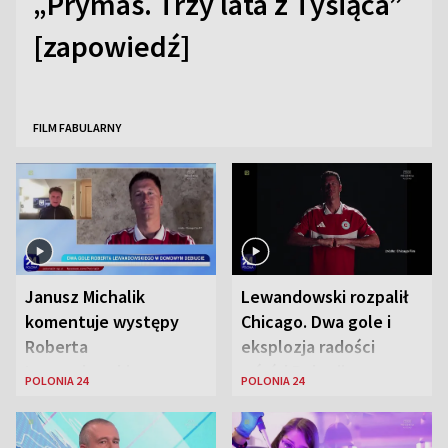
„Prymas. Trzy lata z Tysiąca”
[zapowiedź]
FILM FABULARNY
Janusz Michalik
Lewandowski rozpalił
komentuje występy
Chicago. Dwa gole i
Roberta
eksplozja radości
Lewandowskiego w
wśród Polonii
POLONIA 24
POLONIA 24
Stanach
Zjednoczonych