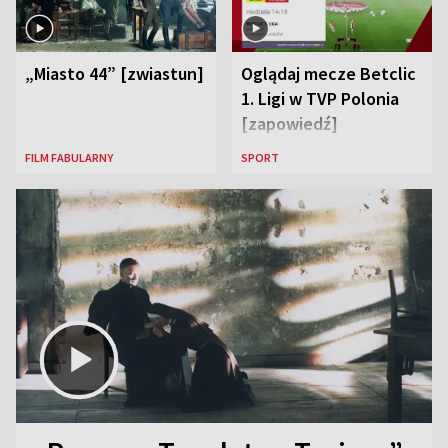
„Miasto 44” [zwiastun]
Oglądaj mecze Betclic
1. Ligi w TVP Polonia
[zapowiedź]
FILM FABULARNY
SPORT