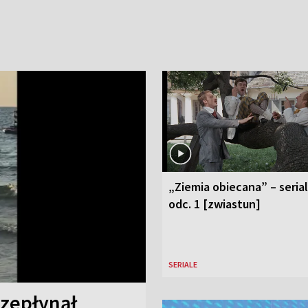
„Ziemia obiecana” – serial
odc. 1 [zwiastun]
SERIALE
rzepłynął