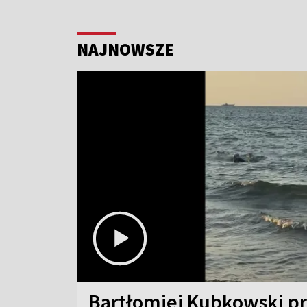
NAJNOWSZE
Bartłomiej Kubkowski p