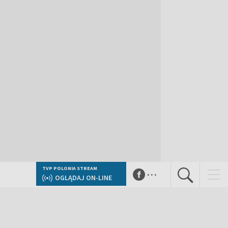
...
TVP POLONIA STREAM
OGLĄDAJ ON-LINE