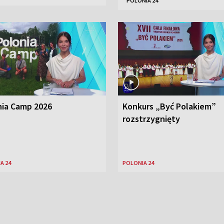
POLONIA 24
nia Camp 2026
Konkurs „Być Polakiem”
rozstrzygnięty
A 24
POLONIA 24