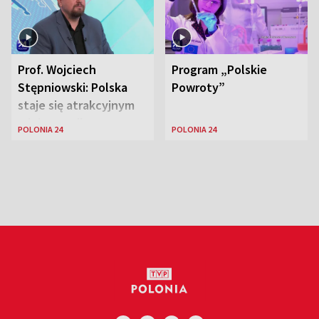
Prof. Wojciech
Program „Polskie
Stępniowski: Polska
Powroty”
staje się atrakcyjnym
miejscem dla
POLONIA 24
POLONIA 24
naukowców