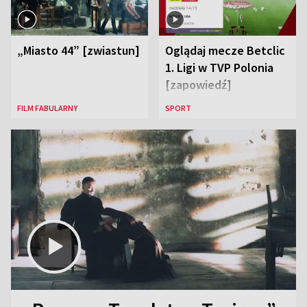
„Miasto 44” [zwiastun]
Oglądaj mecze Betclic
1. Ligi w TVP Polonia
[zapowiedź]
FILM FABULARNY
SPORT