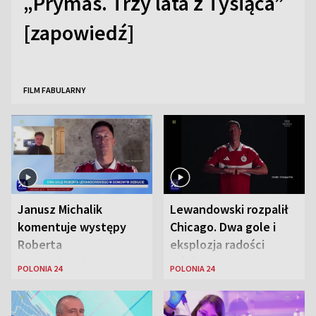
„Prymas. Trzy lata z Tysiąca”
[zapowiedź]
FILM FABULARNY
Janusz Michalik
Lewandowski rozpalił
komentuje występy
Chicago. Dwa gole i
Roberta
eksplozja radości
Lewandowskiego w
wśród Polonii
POLONIA 24
POLONIA 24
Stanach
Zjednoczonych