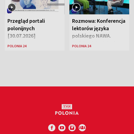
Przegląd portali
Rozmowa: Konferencja
polonijnych
lektorów języka
[30.07.2026]
polskiego NAWA.
Goście: dr Wojciech
POLONIA 24
POLONIA 24
Karczewski Gabriela
Urbańska-Legutko