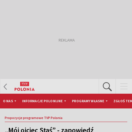
O NAS
INFORMACJE POLONIJNE
PROGRAMY WŁASNE
ZGŁOŚ TEM
Propozycje programowe TVP Polonia
„Mój ojciec Staś” - zapowiedź