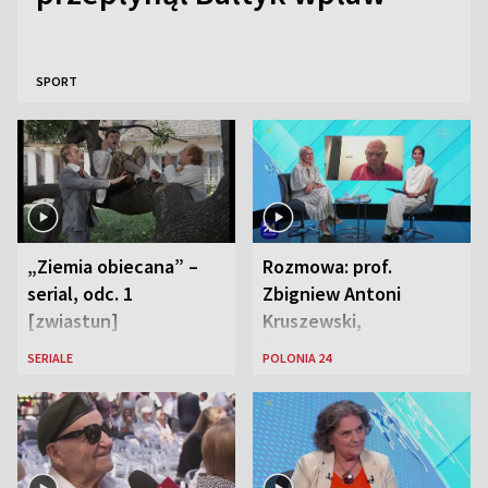
SPORT
„Ziemia obiecana” –
Rozmowa: prof.
serial, odc. 1
Zbigniew Antoni
[zwiastun]
Kruszewski,
Powstaniec
SERIALE
POLONIA 24
Warszawski oraz Aga
Zaryan, piosenkarka