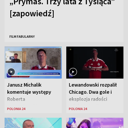
„Prymas. Trzy lata z Tysiąca”
[zapowiedź]
FILM FABULARNY
Janusz Michalik
Lewandowski rozpalił
komentuje występy
Chicago. Dwa gole i
Roberta
eksplozja radości
Lewandowskiego w
wśród Polonii
POLONIA 24
POLONIA 24
Stanach
Zjednoczonych