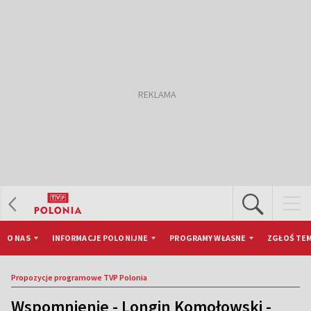
O NAS
INFORMACJE POLONIJNE
PROGRAMY WŁASNE
ZGŁOŚ TEM
Propozycje programowe TVP Polonia
Wspomnienie - Longin Komołowski -