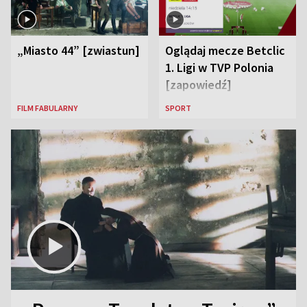
„Miasto 44” [zwiastun]
Oglądaj mecze Betclic
1. Ligi w TVP Polonia
[zapowiedź]
FILM FABULARNY
SPORT