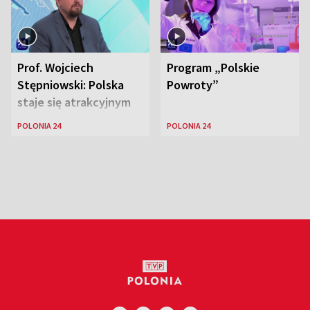
Prof. Wojciech
Program „Polskie
Stępniowski: Polska
Powroty”
staje się atrakcyjnym
miejscem dla
POLONIA 24
POLONIA 24
naukowców