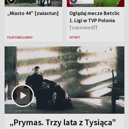
„Miasto 44” [zwiastun]
Oglądaj mecze Betclic
1. Ligi w TVP Polonia
[zapowiedź]
FILM FABULARNY
SPORT
„Prymas. Trzy lata z Tysiąca”