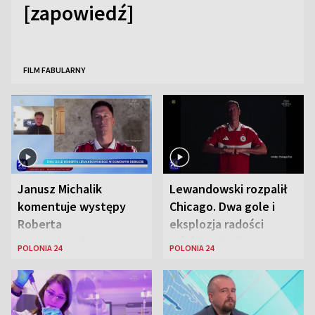
[zapowiedź]
FILM FABULARNY
Janusz Michalik
Lewandowski rozpalił
komentuje występy
Chicago. Dwa gole i
Roberta
eksplozja radości
Lewandowskiego w
wśród Polonii
POLONIA 24
POLONIA 24
Stanach
Zjednoczonych