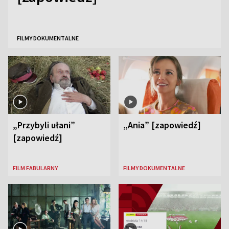
FILMY DOKUMENTALNE
„Przybyli ułani”
„Ania” [zapowiedź]
[zapowiedź]
FILM FABULARNY
FILMY DOKUMENTALNE