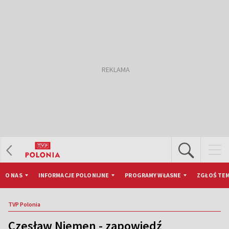
O NAS
INFORMACJE POLONIJNE
PROGRAMY WŁASNE
ZGŁOŚ TEM
TVP Polonia
Czesław Niemen - zapowiedź