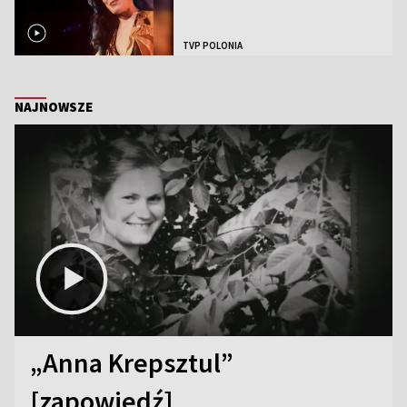
TVP POLONIA
NAJNOWSZE
„Anna Krepsztul”
[zapowiedź]