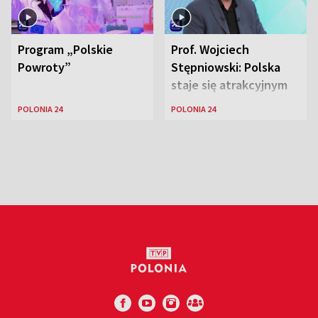
Program „Polskie
Prof. Wojciech
Powroty”
Stępniowski: Polska
staje się atrakcyjnym
miejscem dla
POLONIA 24
POLONIA 24
naukowców