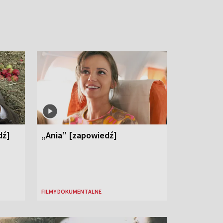
dź]
„Ania” [zapowiedź]
FILMY DOKUMENTALNE