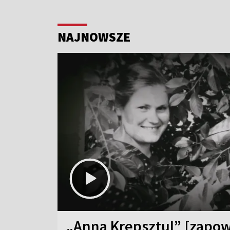
NAJNOWSZE
„Anna Krepsztul” [zapow