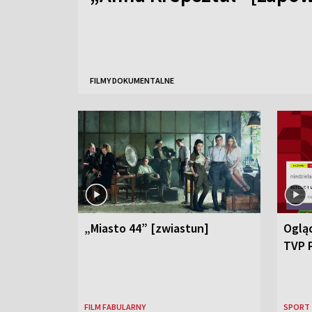
FILMY DOKUMENTALNE
„Miasto 44” [zwiastun]
Ogląd
TVP 
FILM FABULARNY
SPORT