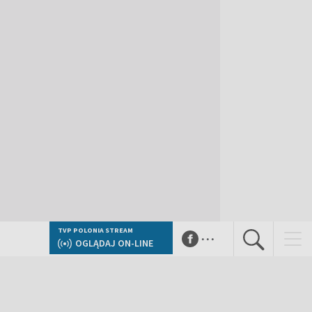
...
TVP POLONIA STREAM
OGLĄDAJ ON-LINE