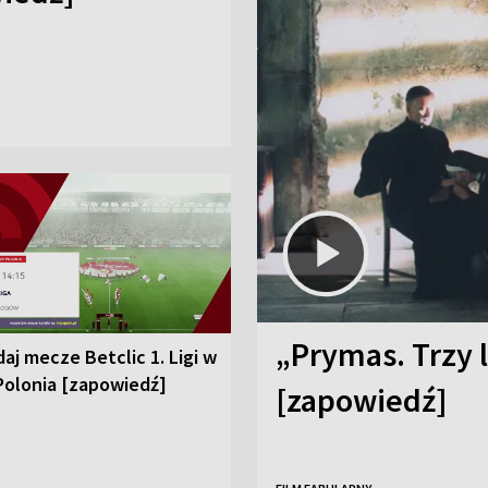
„Prymas. Trzy l
aj mecze Betclic 1. Ligi w
Polonia [zapowiedź]
[zapowiedź]