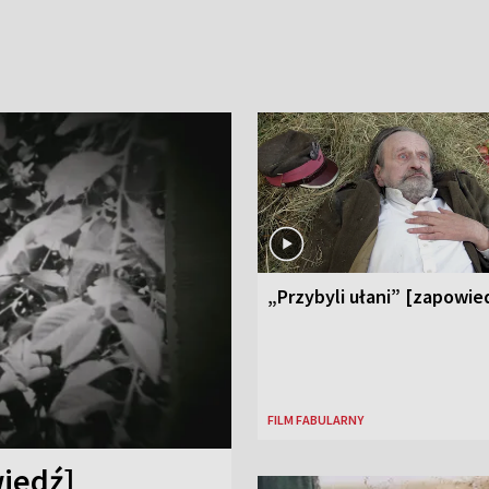
„Przybyli ułani” [zapowie
FILM FABULARNY
iedź]