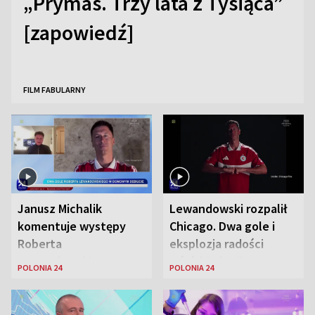
„Prymas. Trzy lata z Tysiąca”
[zapowiedź]
FILM FABULARNY
Janusz Michalik
Lewandowski rozpalił
komentuje występy
Chicago. Dwa gole i
Roberta
eksplozja radości
Lewandowskiego w
wśród Polonii
POLONIA 24
POLONIA 24
Stanach
Zjednoczonych