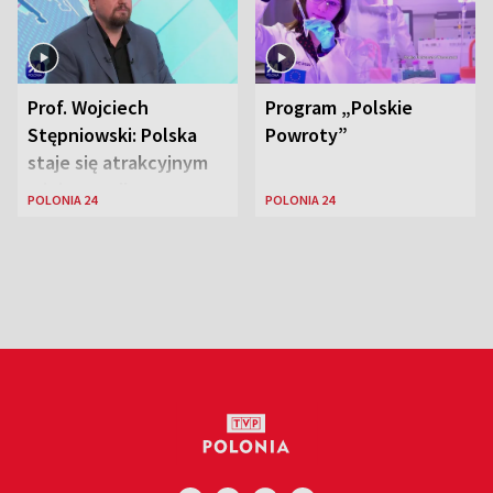
Prof. Wojciech
Program „Polskie
Stępniowski: Polska
Powroty”
staje się atrakcyjnym
miejscem dla
POLONIA 24
POLONIA 24
naukowców