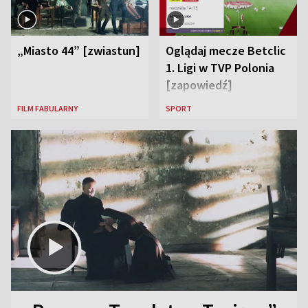
„Miasto 44” [zwiastun]
Oglądaj mecze Betclic
1. Ligi w TVP Polonia
[zapowiedź]
FILM FABULARNY
SPORT