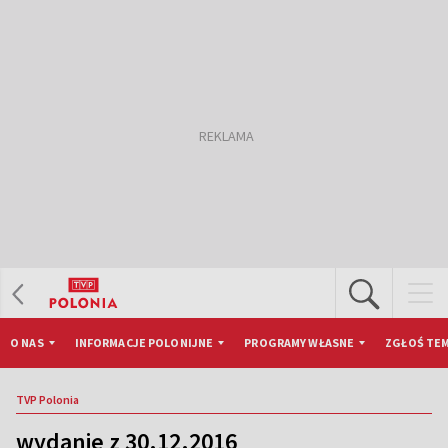
O NAS
INFORMACJE POLONIJNE
PROGRAMY WŁASNE
ZGŁOŚ TEM
TVP Polonia
wydanie z 30.12.2016