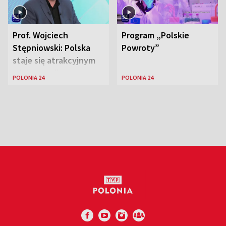
Prof. Wojciech
Program „Polskie
Stępniowski: Polska
Powroty”
staje się atrakcyjnym
miejscem dla
POLONIA 24
POLONIA 24
naukowców