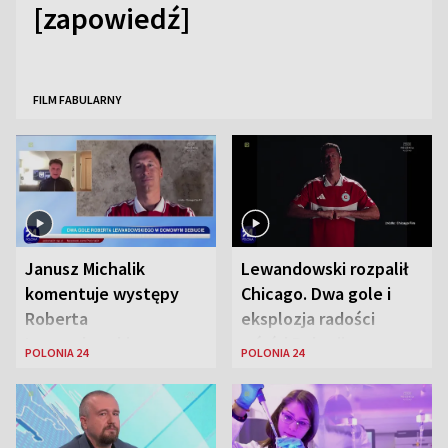
[zapowiedź]
FILM FABULARNY
Janusz Michalik
Lewandowski rozpalił
komentuje występy
Chicago. Dwa gole i
Roberta
eksplozja radości
Lewandowskiego w
wśród Polonii
POLONIA 24
POLONIA 24
Stanach
Zjednoczonych