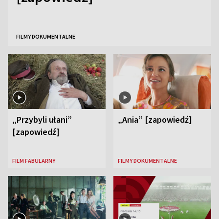
FILMY DOKUMENTALNE
„Przybyli ułani”
„Ania” [zapowiedź]
[zapowiedź]
FILM FABULARNY
FILMY DOKUMENTALNE