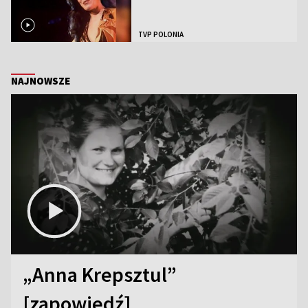
TVP POLONIA
NAJNOWSZE
„Anna Krepsztul”
[zapowiedź]