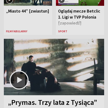
„Miasto 44” [zwiastun]
Oglądaj mecze Betclic
1. Ligi w TVP Polonia
[zapowiedź]
FILM FABULARNY
SPORT
„Prymas. Trzy lata z Tysiąca”