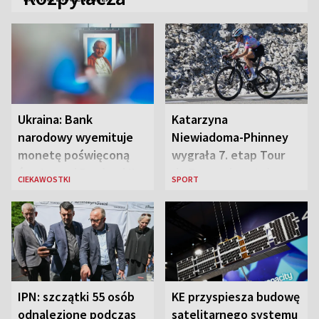
Ukraina: Bank
Katarzyna
narodowy wyemituje
Niewiadoma-Phinney
monetę poświęconą
wygrała 7. etap Tour
św. Janowi Pawłowi II
de France i została
CIEKAWOSTKI
SPORT
liderką wyścigu
IPN: szczątki 55 osób
KE przyspiesza budowę
odnalezione podczas
satelitarnego systemu