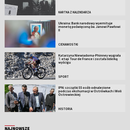
KARTKA Z KALENDARZA
Ukraina: Bank narodowy wyemituje
monetę poświęconą św. Janowi Pawłowi
II
CIEKAWOSTKI
Katarzyna Niewiadoma-Phinney wygrała
7. etap Tour de France i została liderką
wyścigu
SPORT
IPN: szczątki 55 osób odnalezione
podczas ekshumacji w Ostrówkach i Woli
Ostrowieckiej
HISTORIA
NAJNOWSZE