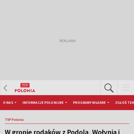
O NAS
INFORMACJE POLONIJNE
PROGRAMY WŁASNE
ZGŁOŚ TEM
TVP Polonia
W gronie rodaków z Podola, Wołynia i