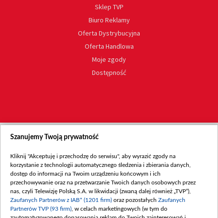
Sklep TVP
Biuro Reklamy
Oferta Dystrybucyjna
Oferta Handlowa
Moje zgody
Dostępność
Szanujemy Twoją prywatność
Kliknij "Akceptuję i przechodzę do serwisu", aby wyrazić zgody na
korzystanie z technologii automatycznego śledzenia i zbierania danych,
dostęp do informacji na Twoim urządzeniu końcowym i ich
przechowywanie oraz na przetwarzanie Twoich danych osobowych przez
nas, czyli Telewizję Polską S.A. w likwidacji (zwaną dalej również „TVP”),
Zaufanych Partnerów z IAB* (1201 firm)
oraz pozostałych
Zaufanych
Partnerów TVP (93 firm)
, w celach marketingowych (w tym do
zautomatyzowanego dopasowania reklam do Twoich zainteresowań i