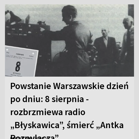
Powstanie Warszawskie dzień
po dniu: 8 sierpnia -
rozbrzmiewa radio
„Błyskawica”, śmierć „Antka
Rozpylacza”
KARTKA Z KALENDARZA