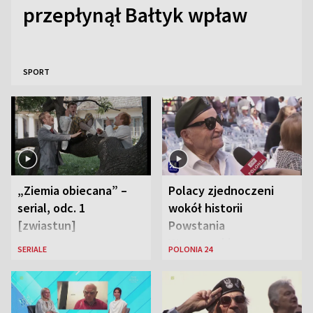
przepłynął Bałtyk wpław
SPORT
„Ziemia obiecana” –
Polacy zjednoczeni
serial, odc. 1
wokół historii
[zwiastun]
Powstania
Warszawskiego
SERIALE
POLONIA 24