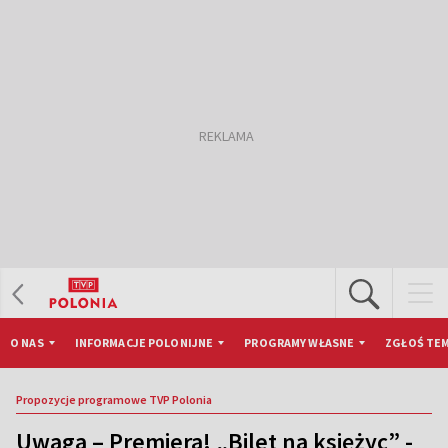
O NAS
INFORMACJE POLONIJNE
PROGRAMY WŁASNE
ZGŁOŚ TEM
Propozycje programowe TVP Polonia
Uwaga – Premiera! „Bilet na księżyc” -