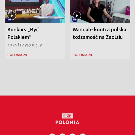
Konkurs „Być
Wandale kontra polska
Polakiem”
tożsamość na Zaolziu
rozstrzygnięty
POLONIA 24
POLONIA 24