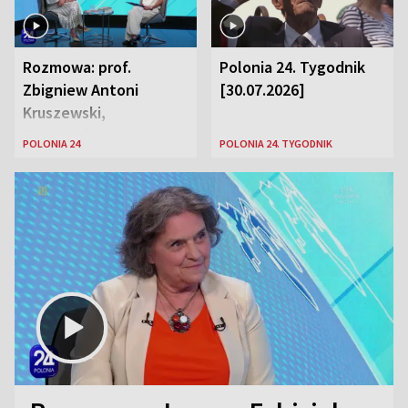
Rozmowa: prof.
Polonia 24. Tygodnik
Zbigniew Antoni
[30.07.2026]
Kruszewski,
Powstaniec
POLONIA 24
POLONIA 24. TYGODNIK
Warszawski oraz Aga
Zaryan, piosenkarka