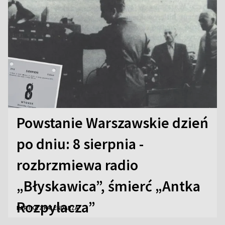
Powstanie Warszawskie dzień
po dniu: 8 sierpnia -
rozbrzmiewa radio
„Błyskawica”, śmierć „Antka
Rozpylacza”
KARTKA Z KALENDARZA