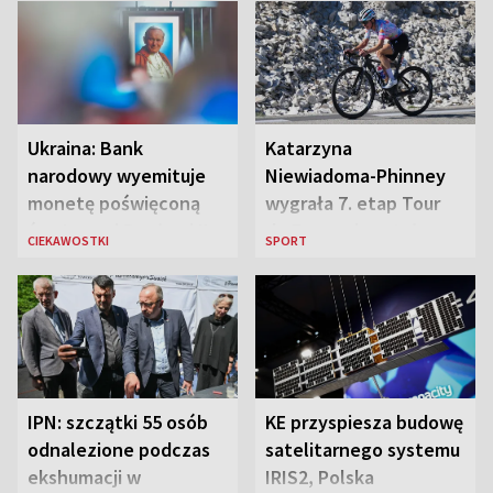
Ukraina: Bank
Katarzyna
narodowy wyemituje
Niewiadoma-Phinney
monetę poświęconą
wygrała 7. etap Tour
św. Janowi Pawłowi II
de France i została
CIEKAWOSTKI
SPORT
liderką wyścigu
IPN: szczątki 55 osób
KE przyspiesza budowę
odnalezione podczas
satelitarnego systemu
ekshumacji w
IRIS2, Polska