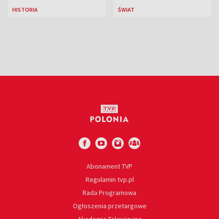
Ostrówkach i Woli
przeznaczy 656 mln
HISTORIA
ŚWIAT
Ostrowieckiej
euro
Abonament TVP
Regulamin tvp.pl
Rada Programowa
Ogłoszenia przetargowe