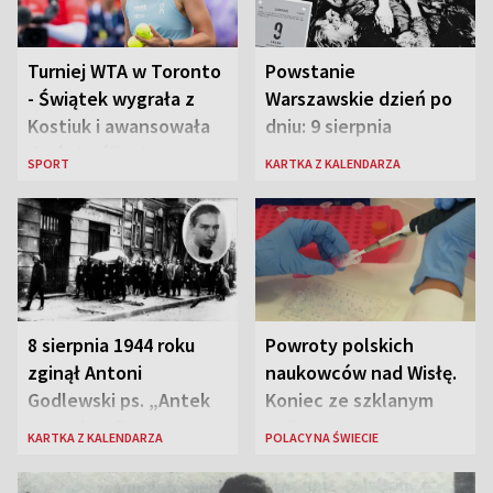
Turniej WTA w Toronto
Powstanie
- Świątek wygrała z
Warszawskie dzień po
Kostiuk i awansowała
dniu: 9 sierpnia
do ćwierćfinału
SPORT
KARTKA Z KALENDARZA
8 sierpnia 1944 roku
Powroty polskich
zginął Antoni
naukowców nad Wisłę.
Godlewski ps. „Antek
Koniec ze szklanym
Rozpylacz”
sufitem
KARTKA Z KALENDARZA
POLACY NA ŚWIECIE