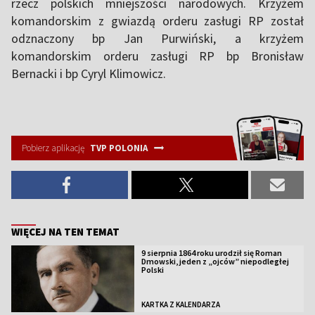
rzecz polskich mniejszości narodowych. Krzyżem
komandorskim z gwiazdą orderu zasługi RP został
odznaczony bp Jan Purwiński, a krzyżem
komandorskim orderu zasługi RP bp Bronisław
Bernacki i bp Cyryl Klimowicz.
Pobierz aplikację
TVP POLONIA
WIĘCEJ NA TEN TEMAT
9 sierpnia 1864 roku urodził się Roman
Dmowski, jeden z „ojców” niepodległej
Polski
KARTKA Z KALENDARZA