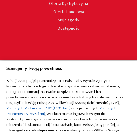
Oferta Dystrybucyjna
Oferta Handlowa
Moje zgody
Dostępność
Szanujemy Twoją prywatność
Kliknij "Akceptuję i przechodzę do serwisu", aby wyrazić zgody na
korzystanie z technologii automatycznego śledzenia i zbierania danych,
dostęp do informacji na Twoim urządzeniu końcowym i ich
przechowywanie oraz na przetwarzanie Twoich danych osobowych przez
nas, czyli Telewizję Polską S.A. w likwidacji (zwaną dalej również „TVP”),
Zaufanych Partnerów z IAB* (1201 firm)
oraz pozostałych
Zaufanych
Partnerów TVP (93 firm)
, w celach marketingowych (w tym do
zautomatyzowanego dopasowania reklam do Twoich zainteresowań i
mierzenia ich skuteczności) i pozostałych, które wskazujemy poniżej, a
także zgody na udostępnianie przez nas identyfikatora PPID do Google.