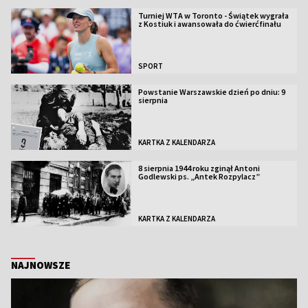
Turniej WTA w Toronto - Świątek wygrała
z Kostiuk i awansowała do ćwierćfinału
SPORT
Powstanie Warszawskie dzień po dniu: 9
sierpnia
KARTKA Z KALENDARZA
8 sierpnia 1944 roku zginął Antoni
Godlewski ps. „Antek Rozpylacz”
KARTKA Z KALENDARZA
NAJNOWSZE