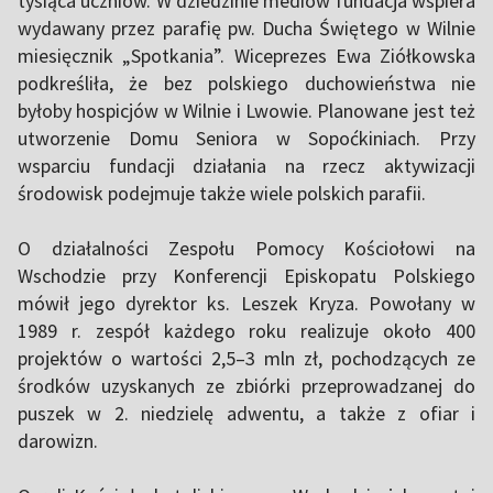
tysiąca uczniów. W dziedzinie mediów fundacja wspiera
wydawany przez parafię pw. Ducha Świętego w Wilnie
miesięcznik „Spotkania”. Wiceprezes Ewa Ziółkowska
podkreśliła, że bez polskiego duchowieństwa nie
byłoby hospicjów w Wilnie i Lwowie. Planowane jest też
utworzenie Domu Seniora w Sopoćkiniach. Przy
wsparciu fundacji działania na rzecz aktywizacji
środowisk podejmuje także wiele polskich parafii.
O działalności Zespołu Pomocy Kościołowi na
Wschodzie przy Konferencji Episkopatu Polskiego
mówił jego dyrektor ks. Leszek Kryza. Powołany w
1989 r. zespół każdego roku realizuje około 400
projektów o wartości 2,5–3 mln zł, pochodzących ze
środków uzyskanych ze zbiórki przeprowadzanej do
puszek w 2. niedzielę adwentu, a także z ofiar i
darowizn.