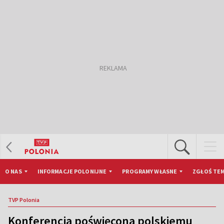
O NAS
INFORMACJE POLONIJNE
PROGRAMY WŁASNE
ZGŁOŚ TEM
TVP Polonia
Konferencja poświęcona polskiemu