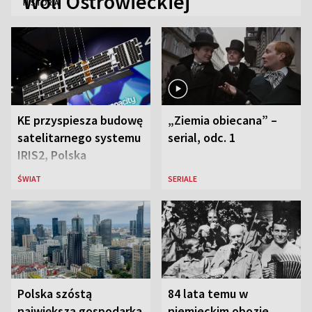
Woli Ostrowieckiej
HISTORIA
KE przyspiesza budowę
„Ziemia obiecana” –
satelitarnego systemu
serial, odc. 1
IRIS2, Polska
przeznaczy 656 mln
ŚWIAT
SERIALE
euro
Polska szóstą
84 lata temu w
największą gospodarką
niemieckim obozie