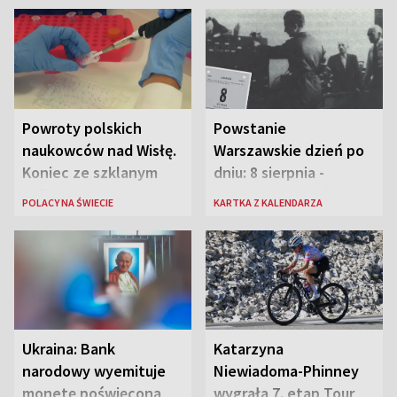
Powroty polskich
Powstanie
naukowców nad Wisłę.
Warszawskie dzień po
Koniec ze szklanym
dniu: 8 sierpnia -
sufitem
rozbrzmiewa radio
POLACY NA ŚWIECIE
KARTKA Z KALENDARZA
„Błyskawica”, śmierć
„Antka Rozpylacza”
Ukraina: Bank
Katarzyna
narodowy wyemituje
Niewiadoma-Phinney
monetę poświęconą
wygrała 7. etap Tour