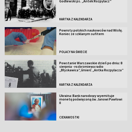
Godlewski ps. „Antek Rozpylacz”
KARTKA Z KALENDARZA
Powroty polskich naukowców nad Wisłę.
Koniec ze szklanym sufitem
POLACY NA ŚWIECIE
Powstanie Warszawskie dzień po dniu: 8
sierpnia - rozbrzmiewa radio
„Błyskawica”, śmierć „Antka Rozpylacza”
KARTKA Z KALENDARZA
Ukraina: Bank narodowy wyemituje
monetę poświęconą św. Janowi Pawłowi
II
CIEKAWOSTKI