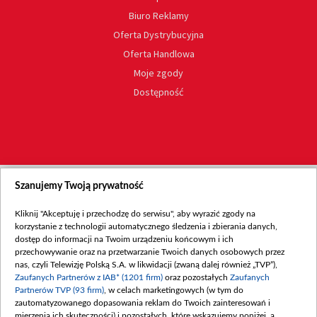
Biuro Reklamy
Oferta Dystrybucyjna
Oferta Handlowa
Moje zgody
Dostępność
Szanujemy Twoją prywatność
Kliknij "Akceptuję i przechodzę do serwisu", aby wyrazić zgody na
korzystanie z technologii automatycznego śledzenia i zbierania danych,
dostęp do informacji na Twoim urządzeniu końcowym i ich
przechowywanie oraz na przetwarzanie Twoich danych osobowych przez
nas, czyli Telewizję Polską S.A. w likwidacji (zwaną dalej również „TVP”),
Zaufanych Partnerów z IAB* (1201 firm)
oraz pozostałych
Zaufanych
Partnerów TVP (93 firm)
, w celach marketingowych (w tym do
zautomatyzowanego dopasowania reklam do Twoich zainteresowań i
mierzenia ich skuteczności) i pozostałych, które wskazujemy poniżej, a