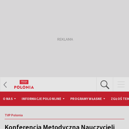
O NAS
INFORMACJE POLONIJNE
PROGRAMY WŁASNE
ZGŁOŚ TEM
TVP Polonia
Konferencja Metodyczna Nauczycieli