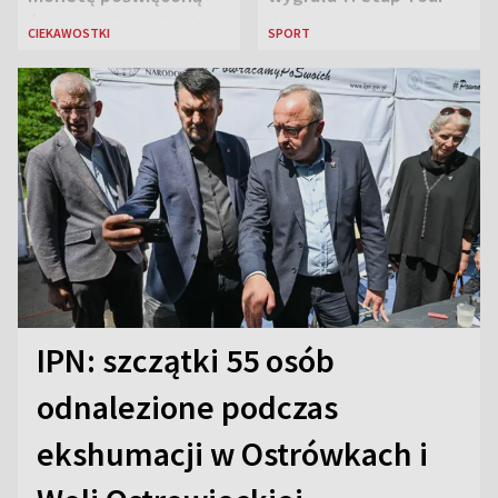
św. Janowi Pawłowi II
de France i została
CIEKAWOSTKI
SPORT
liderką wyścigu
IPN: szczątki 55 osób
odnalezione podczas
ekshumacji w Ostrówkach i