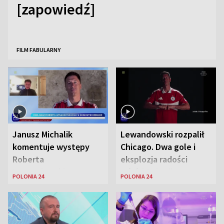
[zapowiedź]
FILM FABULARNY
Janusz Michalik
Lewandowski rozpalił
komentuje występy
Chicago. Dwa gole i
Roberta
eksplozja radości
Lewandowskiego w
wśród Polonii
POLONIA 24
POLONIA 24
Stanach
Zjednoczonych