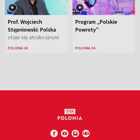
Prof. Wojciech
Program „Polskie
Stępniowski: Polska
Powroty”
staje się atrakcyjnym
miejscem dla
POLONIA 24
POLONIA 24
naukowców