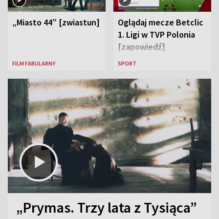
„Miasto 44” [zwiastun]
Oglądaj mecze Betclic
1. Ligi w TVP Polonia
[zapowiedź]
FILM FABULARNY
SPORT
„Prymas. Trzy lata z Tysiąca”