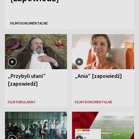
FILMY DOKUMENTALNE
„Przybyli ułani”
„Ania” [zapowiedź]
[zapowiedź]
FILM FABULARNY
FILMY DOKUMENTALNE