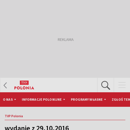
O NAS
INFORMACJE POLONIJNE
PROGRAMY WŁASNE
ZGŁOŚ TEM
TVP Polonia
wydanie z 29.10.2016