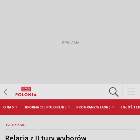
O NAS
INFORMACJE POLONIJNE
PROGRAMY WŁASNE
ZGŁOŚ TEM
TVP Polonia
Relacja z II tury wyborów