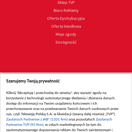
Sklep TVP
Biuro Reklamy
Oferta Dystrybucyjna
Oferta Handlowa
Moje zgody
Dostępność
Szanujemy Twoją prywatność
Kliknij "Akceptuję i przechodzę do serwisu", aby wyrazić zgody na
korzystanie z technologii automatycznego śledzenia i zbierania danych,
dostęp do informacji na Twoim urządzeniu końcowym i ich
przechowywanie oraz na przetwarzanie Twoich danych osobowych przez
nas, czyli Telewizję Polską S.A. w likwidacji (zwaną dalej również „TVP”),
Zaufanych Partnerów z IAB* (1201 firm)
oraz pozostałych
Zaufanych
Partnerów TVP (93 firm)
, w celach marketingowych (w tym do
zautomatyzowanego dopasowania reklam do Twoich zainteresowań i