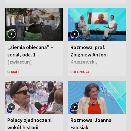
„Ziemia obiecana” –
Rozmowa: prof.
serial, odc. 1
Zbigniew Antoni
[zwiastun]
Kruszewski,
Powstaniec
SERIALE
POLONIA 24
Warszawski oraz Aga
Zaryan, piosenkarka
Polacy zjednoczeni
Rozmowa: Joanna
wokół historii
Fabisiak