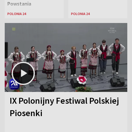
Powstania
Warszawskiego
POLONIA 24
POLONIA 24
IX Polonijny Festiwal Polskiej
Piosenki