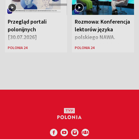
Przegląd portali
Rozmowa: Konferencja
polonijnych
lektorów języka
[30.07.2026]
polskiego NAWA.
Goście: dr Wojciech
POLONIA 24
POLONIA 24
Karczewski Gabriela
Urbańska-Legutko