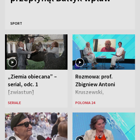
SPORT
„Ziemia obiecana” –
Rozmowa: prof.
serial, odc. 1
Zbigniew Antoni
[zwiastun]
Kruszewski,
Powstaniec
SERIALE
POLONIA 24
Warszawski oraz Aga
Zaryan, piosenkarka