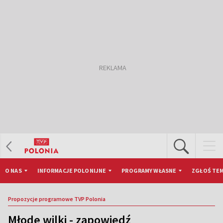
O NAS
INFORMACJE POLONIJNE
PROGRAMY WŁASNE
ZGŁOŚ TEM
Propozycje programowe TVP Polonia
Młode wilki - zapowiedź