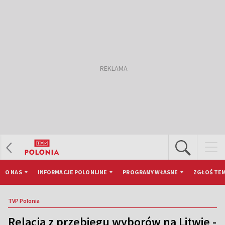
O NAS
INFORMACJE POLONIJNE
PROGRAMY WŁASNE
ZGŁOŚ TEM
TVP Polonia
Relacja z przebiegu wyborów na Litwie -