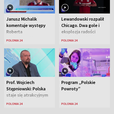
Janusz Michalik
Lewandowski rozpalił
komentuje występy
Chicago. Dwa gole i
Roberta
eksplozja radości
Lewandowskiego w
wśród Polonii
POLONIA 24
POLONIA 24
Stanach
Zjednoczonych
Prof. Wojciech
Program „Polskie
Stępniowski: Polska
Powroty”
staje się atrakcyjnym
miejscem dla
POLONIA 24
POLONIA 24
naukowców