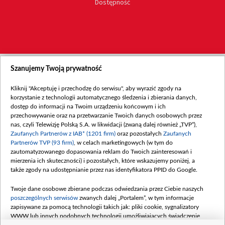
Dostępność
Szanujemy Twoją prywatność
Kliknij "Akceptuję i przechodzę do serwisu", aby wyrazić zgody na
korzystanie z technologii automatycznego śledzenia i zbierania danych,
dostęp do informacji na Twoim urządzeniu końcowym i ich
przechowywanie oraz na przetwarzanie Twoich danych osobowych przez
nas, czyli Telewizję Polską S.A. w likwidacji (zwaną dalej również „TVP”),
Zaufanych Partnerów z IAB* (1201 firm)
oraz pozostałych
Zaufanych
Partnerów TVP (93 firm)
, w celach marketingowych (w tym do
zautomatyzowanego dopasowania reklam do Twoich zainteresowań i
mierzenia ich skuteczności) i pozostałych, które wskazujemy poniżej, a
także zgody na udostępnianie przez nas identyfikatora PPID do Google.
Twoje dane osobowe zbierane podczas odwiedzania przez Ciebie naszych
poszczególnych serwisów
zwanych dalej „Portalem”, w tym informacje
zapisywane za pomocą technologii takich jak: pliki cookie, sygnalizatory
WWW lub innych podobnych technologii umożliwiających świadczenie