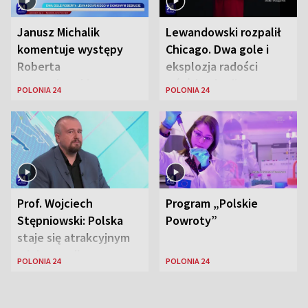
Janusz Michalik
Lewandowski rozpalił
komentuje występy
Chicago. Dwa gole i
Roberta
eksplozja radości
Lewandowskiego w
wśród Polonii
POLONIA 24
POLONIA 24
Stanach
Zjednoczonych
Prof. Wojciech
Program „Polskie
Stępniowski: Polska
Powroty”
staje się atrakcyjnym
miejscem dla
POLONIA 24
POLONIA 24
naukowców