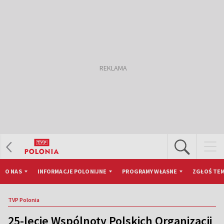
O NAS
INFORMACJE POLONIJNE
PROGRAMY WŁASNE
ZGŁOŚ TEM
TVP Polonia
25-lecie Wspólnoty Polskich Organizacji