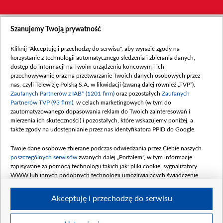
Szanujemy Twoją prywatność
Kliknij "Akceptuję i przechodzę do serwisu", aby wyrazić zgody na
korzystanie z technologii automatycznego śledzenia i zbierania danych,
dostęp do informacji na Twoim urządzeniu końcowym i ich
przechowywanie oraz na przetwarzanie Twoich danych osobowych przez
nas, czyli Telewizję Polską S.A. w likwidacji (zwaną dalej również „TVP”),
Zaufanych Partnerów z IAB* (1201 firm)
oraz pozostałych
Zaufanych
Partnerów TVP (93 firm)
, w celach marketingowych (w tym do
zautomatyzowanego dopasowania reklam do Twoich zainteresowań i
mierzenia ich skuteczności) i pozostałych, które wskazujemy poniżej, a
także zgody na udostępnianie przez nas identyfikatora PPID do Google.
Twoje dane osobowe zbierane podczas odwiedzania przez Ciebie naszych
poszczególnych serwisów
zwanych dalej „Portalem”, w tym informacje
zapisywane za pomocą technologii takich jak: pliki cookie, sygnalizatory
WWW lub innych podobnych technologii umożliwiających świadczenie
dopasowanych i bezpiecznych usług, personalizację treści oraz reklam,
udostępnianie funkcji mediów społecznościowych oraz analizowanie ruchu
Akceptuję i przechodzę do serwisu
w Internecie.
Twoje dane osobowe zbierane podczas odwiedzania przez Ciebie