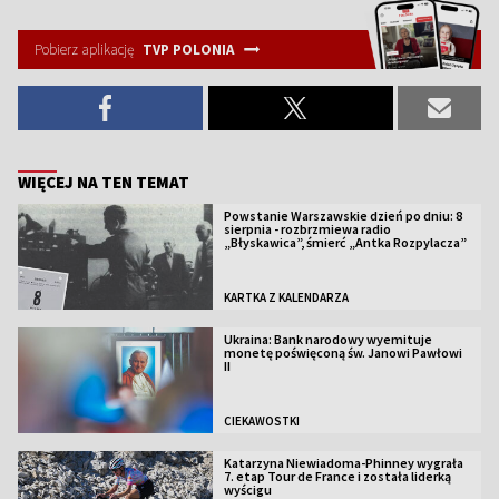
Pobierz aplikację
TVP POLONIA
WIĘCEJ NA TEN TEMAT
Powstanie Warszawskie dzień po dniu: 8
sierpnia - rozbrzmiewa radio
„Błyskawica”, śmierć „Antka Rozpylacza”
KARTKA Z KALENDARZA
Ukraina: Bank narodowy wyemituje
monetę poświęconą św. Janowi Pawłowi
II
CIEKAWOSTKI
Katarzyna Niewiadoma-Phinney wygrała
7. etap Tour de France i została liderką
wyścigu