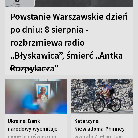
Powstanie Warszawskie dzień
po dniu: 8 sierpnia -
rozbrzmiewa radio
„Błyskawica”, śmierć „Antka
Rozpylacza”
KARTKA Z KALENDARZA
Ukraina: Bank
Katarzyna
narodowy wyemituje
Niewiadoma-Phinney
monetę poświęconą
wygrała 7. etap Tour