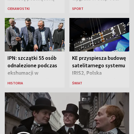
św. Janowi Pawłowi II
de France i została
CIEKAWOSTKI
SPORT
liderką wyścigu
IPN: szczątki 55 osób
KE przyspiesza budowę
odnalezione podczas
satelitarnego systemu
ekshumacji w
IRIS2, Polska
Ostrówkach i Woli
przeznaczy 656 mln
HISTORIA
ŚWIAT
Ostrowieckiej
euro