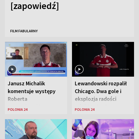
[zapowiedź]
FILM FABULARNY
Janusz Michalik
Lewandowski rozpalił
komentuje występy
Chicago. Dwa gole i
Roberta
eksplozja radości
Lewandowskiego w
wśród Polonii
POLONIA 24
POLONIA 24
Stanach
Zjednoczonych