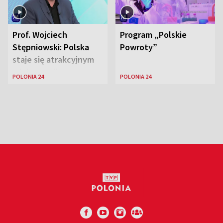
Prof. Wojciech
Program „Polskie
Stępniowski: Polska
Powroty”
staje się atrakcyjnym
miejscem dla
POLONIA 24
POLONIA 24
naukowców