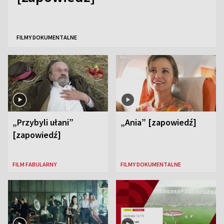
FILMY DOKUMENTALNE
„Przybyli ułani”
„Ania” [zapowiedź]
[zapowiedź]
FILM FABULARNY
FILMY DOKUMENTALNE