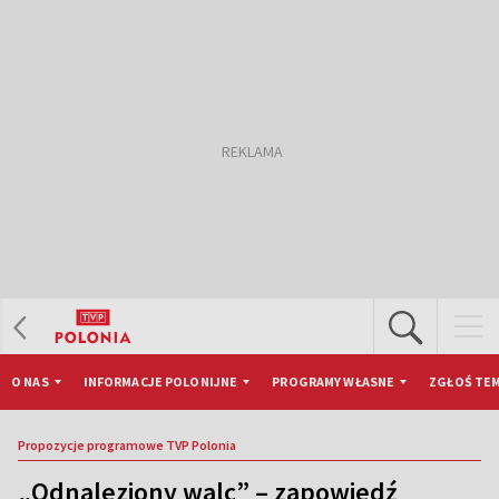
O NAS
INFORMACJE POLONIJNE
PROGRAMY WŁASNE
ZGŁOŚ TEM
Propozycje programowe TVP Polonia
„Odnaleziony walc” – zapowiedź