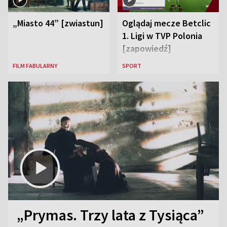
„Miasto 44” [zwiastun]
Oglądaj mecze Betclic
1. Ligi w TVP Polonia
[zapowiedź]
FILM FABULARNY
SPORT
„Prymas. Trzy lata z Tysiąca”